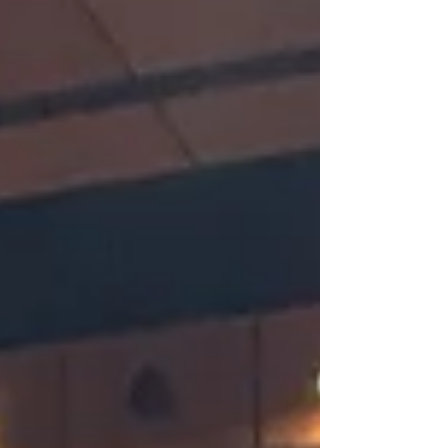
Paris Porte de Champerret Salon Studyrama -
Samedi 15 novembre 2025 🕙 H