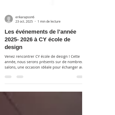
erikarapson6
23 oct. 2025
1 min de lecture
Les événements de l’année
2025- 2026 à CY école de
design
Venez rencontrer CY école de design ! Cette
année, nous serons présents sur de nombreux
salons, une occasion idéale pour échanger avec
nos équipes, discuter avec les étudiants et
plonger dans l’univers créatif de CY école de
design. Nous avons hâte de vous y retrouver !
Salon Figaro Post Bac – Samedi 11 octobre &
dimanche 12 octobre 2025 🕙 Horaires : Samedi
de 10h - 18h Dimanche de 10h - 17h 📍 Lieu :