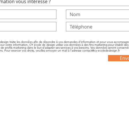
design traite les données afin de répondre à vos demandes d’information et pour vous accompagn
Pour votre information, CY école de design utilise vos données à des fins marketing pour établir des s
de profils marketing dans le but d'adapter ses services à vos besoins. Vos données seront conserv
s. Pour exercer vos droits, veuillez envoyer un mail à l’adresse contact@cy-ecolededesign.fr
Env