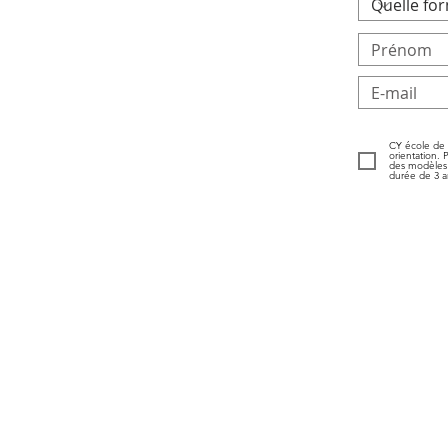
CY école de 
orientation. 
des modèles 
durée de 3 an