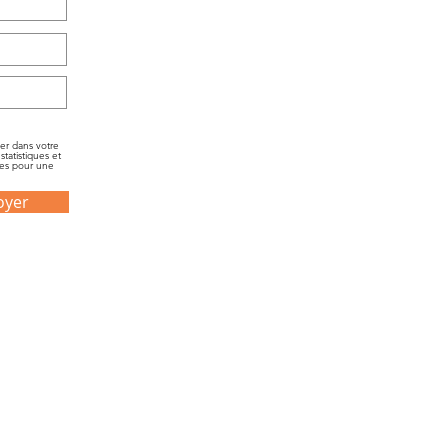
er dans votre
tatistiques et
ées pour une
oyer