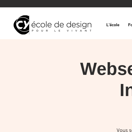
L'école
F
Webse
I
Vous s