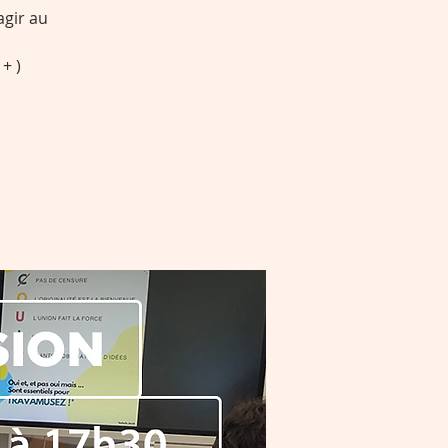
gir au
+ )