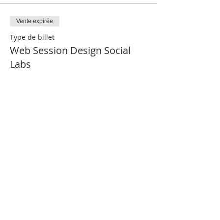
Vente expirée
Type de billet
Web Session Design Social
Labs
Plus d'info
Prix
0,00 €
Partager cet événement
Nous contacter