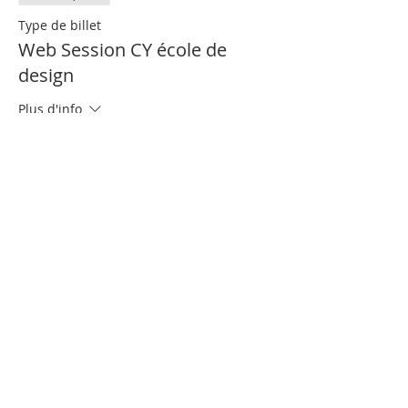
Type de billet
Web Session CY école de
design
Plus d'info
Prix
0,00 €
Partager cet événement
Nous contacter