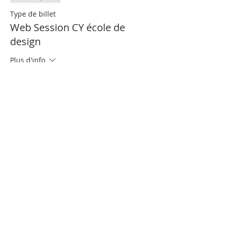
Type de billet
Web Session CY école de
design
Plus d'info
Prix
0,00 €
Partager cet événement
Nous contacter