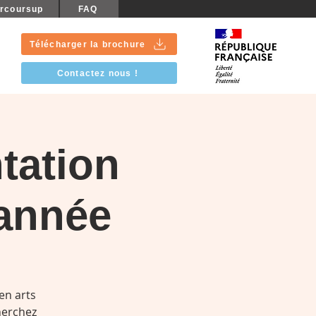
rcoursup
FAQ
Télécharger la brochure
Contactez nous !
tation
année
en arts
herchez