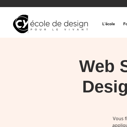
L'école
F
Web S
Desi
Vous f
appliq