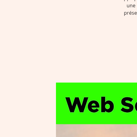
une 
prése