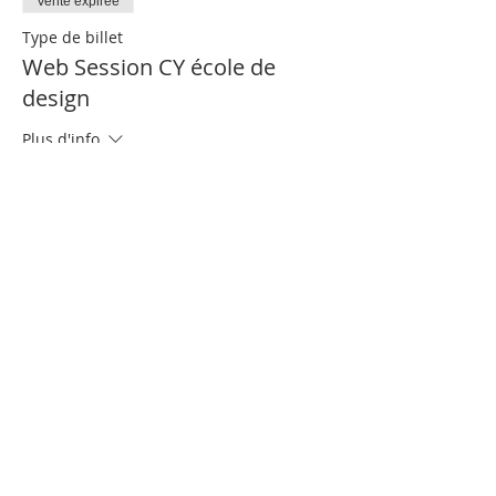
Vente expirée
Type de billet
Web Session CY école de
design
Plus d'info
Prix
0,00 €
Partager cet événement
Nous contacter