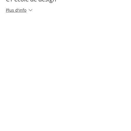
Plus d'info
Prix
0,00 €
Partager cet événement
Nous contacter
Partenaires