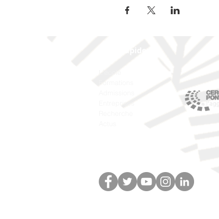
Liens rapides
L'école
Formations
Admissions
Entreprises
Recherche
Actus