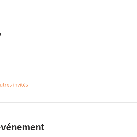
0
utres invités
 événement