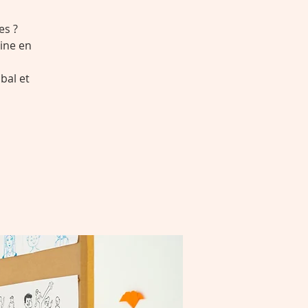
es ?
ine en
bal et