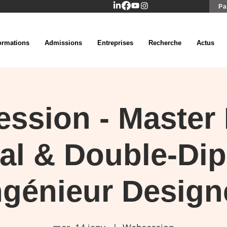
Pa
ormations
Admissions
Entreprises
Recherche
Actus
ssion - Master
al & Double-Di
ngénieur Design