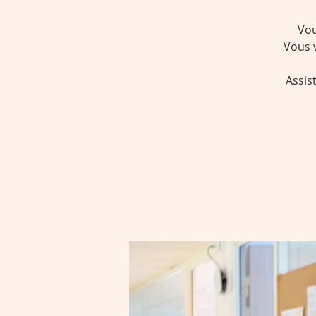
Vou
Vous 
Assis