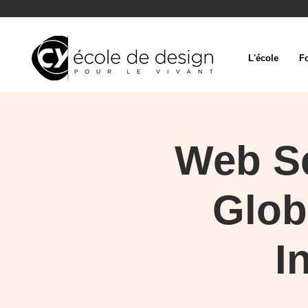
L'école
F
Web Se
Glob
I