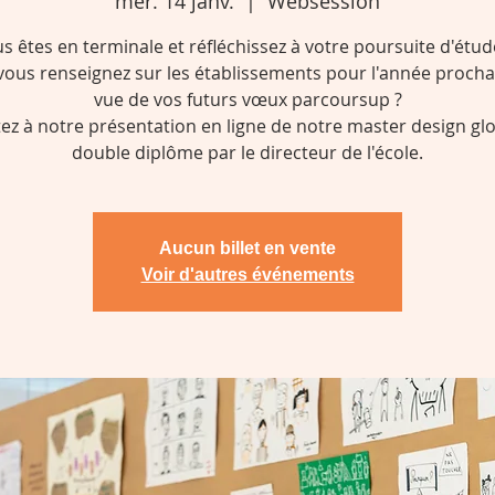
mer. 14 janv.
  |  
Websession
s êtes en terminale et réfléchissez à votre poursuite d'étud
vous renseignez sur les établissements pour l'année procha
vue de vos futurs vœux parcoursup ?
tez à notre présentation en ligne de notre master design glo
double diplôme par le directeur de l'école.
Aucun billet en vente
Voir d'autres événements