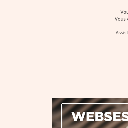
Vou
Vous 
Assis