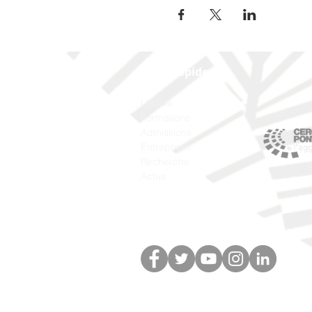
Liens rapides
L'école
Formations
Admissions
Entreprises
Recherche
Actus