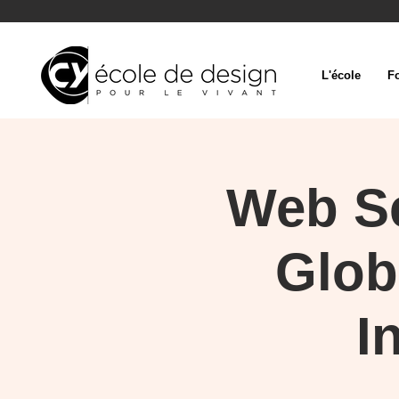
L'école
F
Web Se
Glob
I