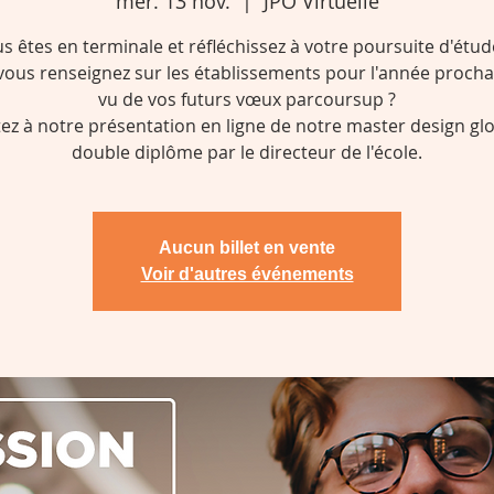
mer. 13 nov.
  |  
JPO Virtuelle
s êtes en terminale et réfléchissez à votre poursuite d'étud
vous renseignez sur les établissements pour l'année procha
vu de vos futurs vœux parcoursup ?
tez à notre présentation en ligne de notre master design glo
double diplôme par le directeur de l'école.
Aucun billet en vente
Voir d'autres événements