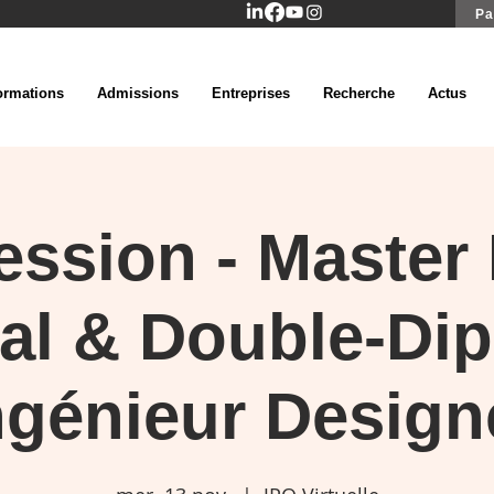
Pa
ormations
Admissions
Entreprises
Recherche
Actus
ssion - Master
al & Double-Di
ngénieur Design