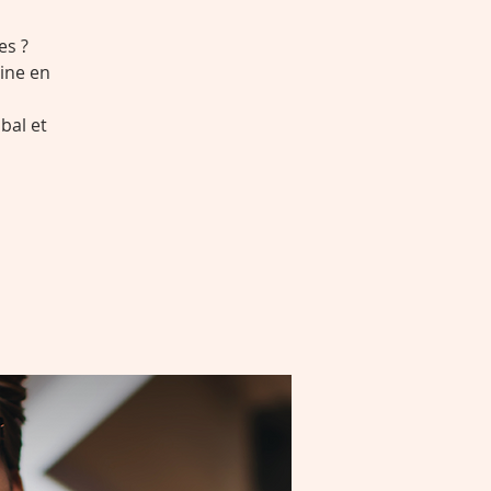
es ?
ine en
bal et