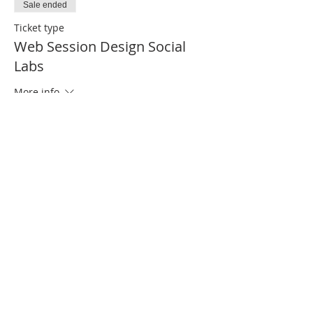
Sale ended
Ticket type
Web Session Design Social
Labs
More info
Price
€0.00
Partager cet événement
Contact us