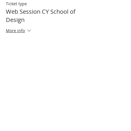
Ticket type
Web Session CY School of
Design
More info
Price
€0.00
Partager cet événement
Contact us