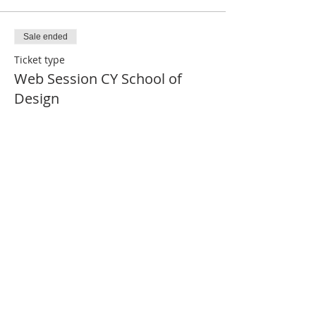
Sale ended
Ticket type
Web Session CY School of
Design
More info
Price
€0.00
Partager cet événement
Contact us