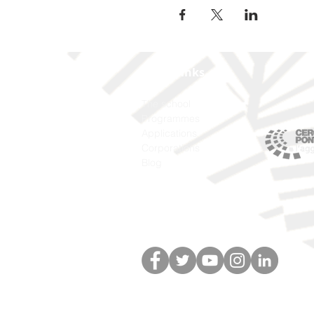
Quick links
The school
Programmes
Applications
Corporations
Blog