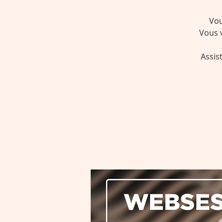
Vou
Vous 
Assis