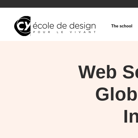
The school
Web Se
Glob
I