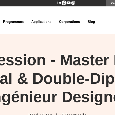
Pa
Programmes
Applications
Corporations
Blog
ssion - Master
al & Double-Di
ngénieur Design