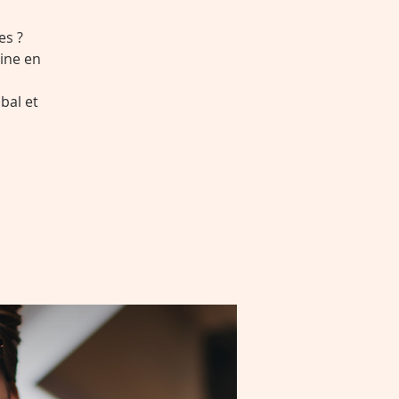
es ?
ine en
bal et