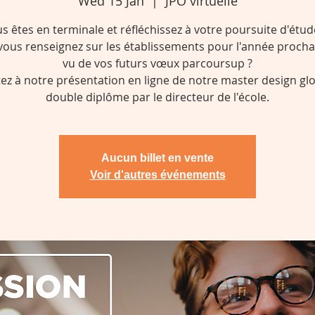
Wed 15 Jan
  |  
JPO virtuelle
s êtes en terminale et réfléchissez à votre poursuite d'étud
vous renseignez sur les établissements pour l'année procha
vu de vos futurs vœux parcoursup ?
tez à notre présentation en ligne de notre master design glo
double diplôme par le directeur de l'école.
Aucun billet en vente
Voir d'autres événements