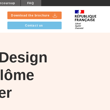
rcoursup
FAQ
Download the brochure
Contact us
 Design
plôme
er