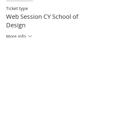
Ticket type
Web Session CY School of
Design
More info
Price
€0.00
Partager cet événement
Contact us