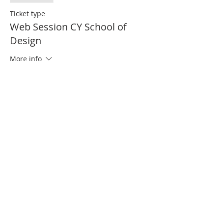
Ticket type
Web Session CY School of
Design
More info
Price
€0.00
Partager cet événement
Contact us