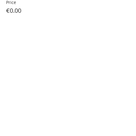
Price
€0.00
Partager cet événement
Contact us
Partners