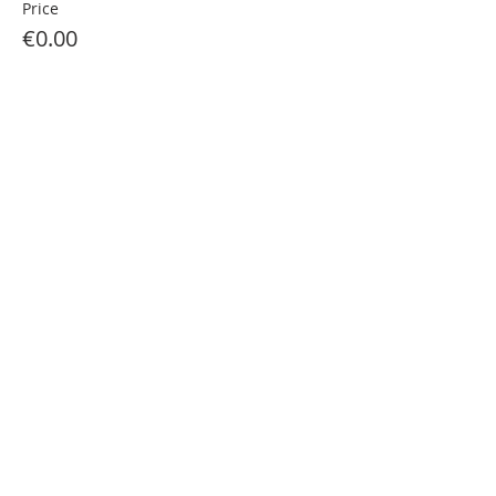
Price
€0.00
Partager cet événement
Contact us
Partners